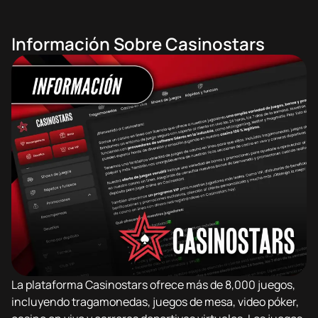
Información Sobre Casinostars
La plataforma Casinostars ofrece más de 8,000 juegos,
incluyendo tragamonedas, juegos de mesa, video póker,