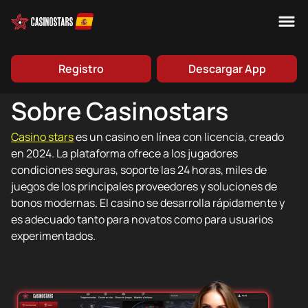
CasinoStars
Acerca
Registro
Descargar App
Sobre Casinostars
Casino stars
es un casino en línea con licencia, creado
en 2024. La plataforma ofrece a los jugadores
condiciones seguras, soporte las 24 horas, miles de
juegos de los principales proveedores y soluciones de
bonos modernas. El casino se desarrolla rápidamente y
es adecuado tanto para novatos como para usuarios
experimentados.