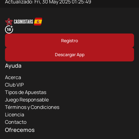
Actualizado:
Fri, 30 May 2025 01:25:49
Registro
Descargar App
Ayuda
Acerca
Club VIP
Tipos de Apuestas
Juego Responsable
Términos y Condiciones
Licencia
Contacto
Ofrecemos