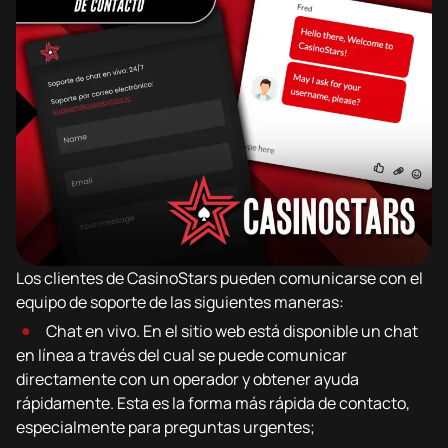
Los clientes de CasinoStars pueden comunicarse con el
equipo de soporte de las siguientes maneras:
Chat en vivo. En el sitio web está disponible un chat
en línea a través del cual se puede comunicar
directamente con un operador y obtener ayuda
rápidamente. Esta es la forma más rápida de contacto,
especialmente para preguntas urgentes;